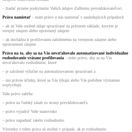
– žiadať priame poskytnutie Vašich údajov ďalšiemu prevádzkovateľovi.
Právo namietať
– máte právo u nás namietať v nasledujúcich prípadoch
– ak sú Vaše osobné údaje spracúvané na právnom základe, ktorým je
verejný záujem alebo oprávnený záujem
– ak dochádza k profilovaniu založenému na verejnom záujme alebo
oprávnenom záujme.
Právo na to, aby sa na Vás nevzťahovalo automatizované individuálne
rozhodovanie vrátane profilovania
– máte právo, aby sa na Vás
nevzťahovalo rozhodnutie, ktoré
– je založené výlučne na automatizovanom spracúvaní a
– má právne účinky, ktoré sa Vás týkajú alebo Vás podobne významne
ovplyvňujú.
Vaše právo zahŕňa:
– právo na ľudský zásah zo strany prevádzkovateľa
– právo vyjadriť Vaše stanovisko
– právo napadnúť takéto rozhodnutie.
Výnimky z tohto práva sú možné v prípade, ak je rozhodnutie: