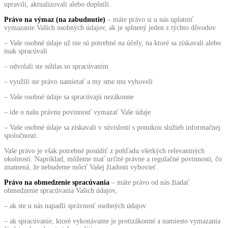
upravili, aktualizovali alebo doplnili.
Právo na výmaz (na zabudnutie)
– máte právo si u nás uplatniť
vymazanie Vašich osobných údajov, ak je splnený jeden z týchto dôvodov
– Vaše osobné údaje už nie sú potrebné na účely, na ktoré sa získavali alebo
inak spracúvali
– odvolali ste súhlas so spracúvaním
– využili ste právo namietať a my sme mu vyhoveli
– Vaše osobné údaje sa spracúvajú nezákonne
– ide o našu právnu povinnosť vymazať Vaše údaje
– Vaše osobné údaje sa získavali v súvislosti s ponukou služieb informačnej
spoločnosti.
Vaše právo je však potrebné posúdiť z pohľadu všetkých relevantných
okolností. Napríklad, môžeme mať určité právne a regulačné povinnosti, čo
znamená, že nebudeme môcť Vašej žiadosti vyhovieť.
Právo na obmedzenie spracúvania
– máte právo od nás žiadať
obmedzenie spracúvania Vašich údajov,
– ak ste u nás napadli správnosť osobných údajov
– ak spracúvanie, ktoré vykonávame je protizákonné a namiesto vymazania