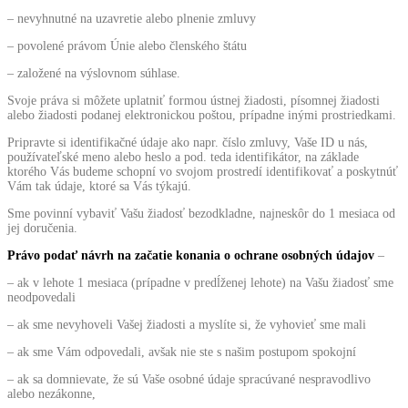
– nevyhnutné na uzavretie alebo plnenie zmluvy
– povolené právom Únie alebo členského štátu
– založené na výslovnom súhlase.
Svoje práva si môžete uplatniť formou ústnej žiadosti, písomnej žiadosti
alebo žiadosti podanej elektronickou poštou, prípadne inými prostriedkami.
Pripravte si identifikačné údaje ako napr. číslo zmluvy, Vaše ID u nás,
používateľské meno alebo heslo a pod. teda identifikátor, na základe
ktorého Vás budeme schopní vo svojom prostredí identifikovať a poskytnúť
Vám tak údaje, ktoré sa Vás týkajú.
Sme povinní vybaviť Vašu žiadosť bezodkladne, najneskôr do 1 mesiaca od
jej doručenia.
Právo podať návrh na začatie konania o ochrane osobných údajov
–
– ak v lehote 1 mesiaca (prípadne v predĺženej lehote) na Vašu žiadosť sme
neodpovedali
– ak sme nevyhoveli Vašej žiadosti a myslíte si, že vyhovieť sme mali
– ak sme Vám odpovedali, avšak nie ste s našim postupom spokojní
– ak sa domnievate, že sú Vaše osobné údaje spracúvané nespravodlivo
alebo nezákonne,