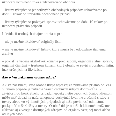
ukončení účtovného roka a zdaňovacieho obdobia
– listiny týkajúce sa jednotlivých obchodných prípadov uchovávame po
dobu 5 rokov od uzavretia obchodného prípadu
– listiny týkajúce sa právnych sporov uchovávame po dobu 10 rokov po
ukončení právneho prípadu.
Likvidácii osobných údajov bránia napr.:
– nie je možné likvidovať originály listín
– nie je možné likvidovať listiny, ktoré musia byť odovzdané štátnemu
archívu
– pokiaľ je vedené akékoľvek konanie pred súdom, orgánom štátnej správy,
orgánmi činnými v trestnom konaní, ktoré obsahovo súvisí s obsahom listín,
inak určených na likvidáciu.
Ako o Vás získavame osobné údaje?
Ak ste náš klient, Vaše osobné údaje najčastejšie získavame priamo od Vás.
V takom prípade je získanie Vašich osobných údajov dobrovoľné. V
závislosti od konkrétneho prípadu neposkytnutie osobných údajov klientom
môže mať dopad na našu schopnosť poskytnúť kvalitné a včasné služby a
tovary alebo vo výnimočných prípadoch aj našu povinnosť odmietnuť
poskytnúť naše služby a tovary. Osobné údaje o našich klientoch môžeme
získavať aj z verejne dostupných zdrojov, od orgánov verejnej moci alebo
od iných osôb.