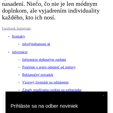
nasadení. Niečo, čo nie je len módnym
doplnkom, ale vyjadrením individuality
každého, kto ich nosí.
Facebook
Instagram
Kontakty
info@mdiamone.sk
informácie
Informácie dotknutým osobám
Poučenie o práve odstúpiť od zmluvy
Reklamačný poriadok
Vzorový formulár na odstúpenie
Zásady používania cookies na webstránke
×
Všeobecné obchodné podmienky pre maloobchod
Platforma riešenia sporov online (RSO)
Prihláste sa na odber noviniek