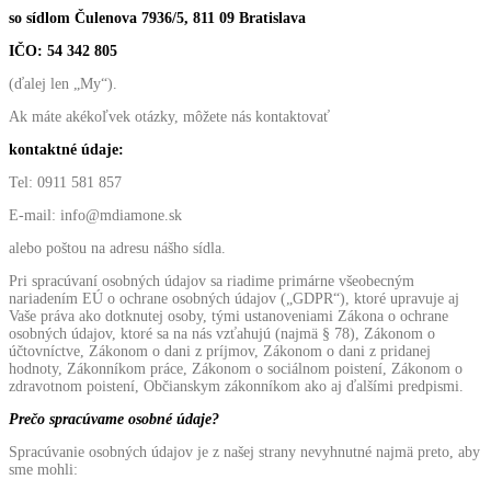
so sídlom Čulenova 7936/5, 811 09 Bratislava
IČO: 54 342 805
(ďalej len „My“).
Ak máte akékoľvek otázky, môžete nás kontaktovať
kontaktné údaje:
Tel: 0911 581 857
E-mail: info@mdiamone.sk
alebo poštou na adresu nášho sídla.
Pri spracúvaní osobných údajov sa riadime primárne všeobecným
nariadením EÚ o ochrane osobných údajov („GDPR“), ktoré upravuje aj
Vaše práva ako dotknutej osoby, tými ustanoveniami Zákona o ochrane
osobných údajov, ktoré sa na nás vzťahujú (najmä § 78), Zákonom o
účtovníctve, Zákonom o dani z príjmov, Zákonom o dani z pridanej
hodnoty, Zákonníkom práce, Zákonom o sociálnom poistení, Zákonom o
zdravotnom poistení, Občianskym zákonníkom ako aj ďalšími predpismi.
Prečo spracúvame osobné údaje?
Spracúvanie osobných údajov je z našej strany nevyhnutné najmä preto, aby
sme mohli: