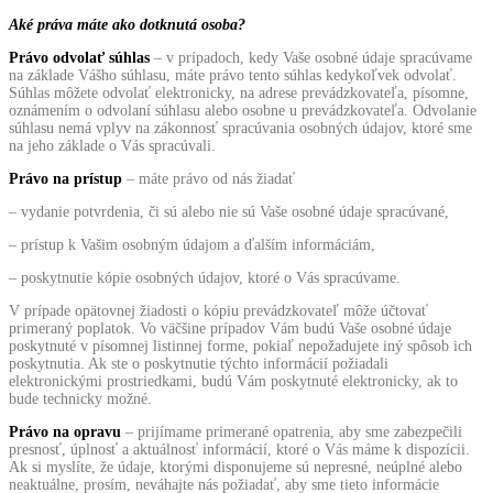
Aké práva máte ako dotknutá osoba?
Právo odvolať súhlas
– v prípadoch, kedy Vaše osobné údaje spracúvame
na základe Vášho súhlasu, máte právo tento súhlas kedykoľvek odvolať.
Súhlas môžete odvolať elektronicky, na adrese prevádzkovateľa, písomne,
oznámením o odvolaní súhlasu alebo osobne u prevádzkovateľa. Odvolanie
súhlasu nemá vplyv na zákonnosť spracúvania osobných údajov, ktoré sme
na jeho základe o Vás spracúvali.
Právo na prístup
– máte právo od nás žiadať
– vydanie potvrdenia, či sú alebo nie sú Vaše osobné údaje spracúvané,
– prístup k Vašim osobným údajom a ďalším informáciám,
– poskytnutie kópie osobných údajov, ktoré o Vás spracúvame.
V prípade opätovnej žiadosti o kópiu prevádzkovateľ môže účtovať
primeraný poplatok. Vo väčšine prípadov Vám budú Vaše osobné údaje
poskytnuté v písomnej listinnej forme, pokiaľ nepožadujete iný spôsob ich
poskytnutia. Ak ste o poskytnutie týchto informácií požiadali
elektronickými prostriedkami, budú Vám poskytnuté elektronicky, ak to
bude technicky možné.
Právo na opravu
– prijímame primerané opatrenia, aby sme zabezpečili
presnosť, úplnosť a aktuálnosť informácií, ktoré o Vás máme k dispozícii.
Ak si myslíte, že údaje, ktorými disponujeme sú nepresné, neúplné alebo
neaktuálne, prosím, neváhajte nás požiadať, aby sme tieto informácie