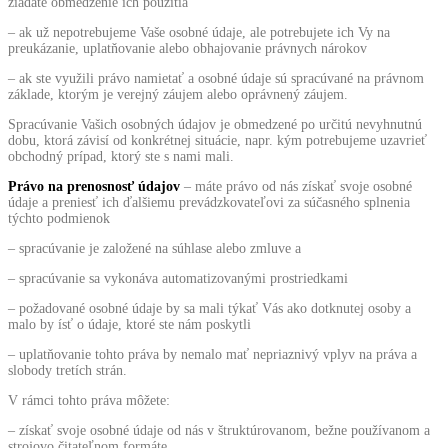
žiadate obmedzenie ich použitia
– ak už nepotrebujeme Vaše osobné údaje, ale potrebujete ich Vy na
preukázanie, uplatňovanie alebo obhajovanie právnych nárokov
– ak ste využili právo namietať a osobné údaje sú spracúvané na právnom
základe, ktorým je verejný záujem alebo oprávnený záujem.
Spracúvanie Vašich osobných údajov je obmedzené po určitú nevyhnutnú
dobu, ktorá závisí od konkrétnej situácie, napr. kým potrebujeme uzavrieť
obchodný prípad, ktorý ste s nami mali.
Právo na prenosnosť údajov
– máte právo od nás získať svoje osobné
údaje a preniesť ich ďalšiemu prevádzkovateľovi za súčasného splnenia
týchto podmienok
– spracúvanie je založené na súhlase alebo zmluve a
– spracúvanie sa vykonáva automatizovanými prostriedkami
– požadované osobné údaje by sa mali týkať Vás ako dotknutej osoby a
malo by ísť o údaje, ktoré ste nám poskytli
– uplatňovanie tohto práva by nemalo mať nepriaznivý vplyv na práva a
slobody tretích strán.
V rámci tohto práva môžete:
– získať svoje osobné údaje od nás v štruktúrovanom, bežne používanom a
strojovo čitateľnom formáte