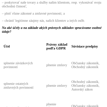
– poskytovať naše tovary a služby našim klientom, resp. vykonávať svoju
obchodnú činnosť;
– plniť rôzne zákonné a zmluvné povinnosti; a
– chrániť legitímne záujmy nás, našich klientov a iných osôb.
Na aké účely a na základe akých právnych základov spracúvame osobné
údaje?
Právny základ
Účel
Súvisiace predpisy
podľa GDPR
splnenie záväzkových
Občiansky zákonník,
plnenie zmluvy
povinností
Obchodný zákonník
Obchodný zákonník,
splnenie ostatných
plnenie zmluvy
Občiansky zákonník,
zmluvných povinností
Autorský zákon
plnenie
Občiansky zákonník,