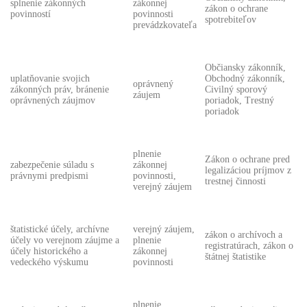
splnenie zákonných
zákonnej
zákon o ochrane
povinností
povinnosti
spotrebiteľov
prevádzkovateľa
Občiansky zákonník,
uplatňovanie svojich
Obchodný zákonník,
oprávnený
zákonných práv, bránenie
Civilný sporový
záujem
oprávnených záujmov
poriadok, Trestný
poriadok
plnenie
Zákon o ochrane pred
zabezpečenie súladu s
zákonnej
legalizáciou príjmov z
právnymi predpismi
povinnosti,
trestnej činnosti
verejný záujem
štatistické účely, archívne
verejný záujem,
zákon o archívoch a
účely vo verejnom záujme a
plnenie
registratúrach, zákon o
účely historického a
zákonnej
štátnej štatistike
vedeckého výskumu
povinnosti
plnenie