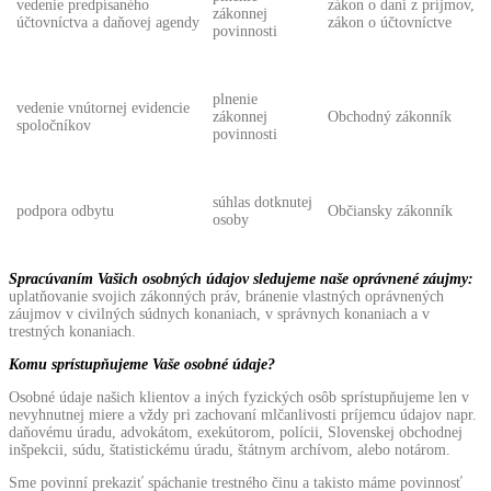
vedenie predpísaného
zákon o dani z príjmov,
zákonnej
účtovníctva a daňovej agendy
zákon o účtovníctve
povinnosti
plnenie
vedenie vnútornej evidencie
zákonnej
Obchodný zákonník
spoločníkov
povinnosti
súhlas dotknutej
podpora odbytu
Občiansky zákonník
osoby
Spracúvaním Vašich osobných údajov sledujeme naše oprávnené záujmy:
uplatňovanie svojich zákonných práv, bránenie vlastných oprávnených
záujmov v civilných súdnych konaniach, v správnych konaniach a v
trestných konaniach.
Komu sprístupňujeme Vaše osobné údaje?
Osobné údaje našich klientov a iných fyzických osôb sprístupňujeme len v
nevyhnutnej miere a vždy pri zachovaní mlčanlivosti príjemcu údajov napr.
daňovému úradu, advokátom, exekútorom, polícii, Slovenskej obchodnej
inšpekcii, súdu, štatistickému úradu, štátnym archívom, alebo notárom.
Sme povinní prekaziť spáchanie trestného činu a takisto máme povinnosť