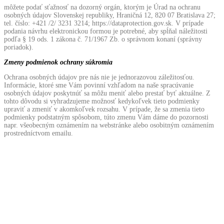
môžete podať sťažnosť na dozorný orgán, ktorým je Úrad na ochranu
osobných údajov Slovenskej republiky, Hraničná 12, 820 07 Bratislava 27;
tel. číslo: +421 /2/ 3231 3214; https://dataprotection.gov.sk. V prípade
podania návrhu elektronickou formou je potrebné, aby spĺňal náležitosti
podľa § 19 ods. 1 zákona č. 71/1967 Zb. o správnom konaní (správny
poriadok).
Zmeny podmienok ochrany súkromia
Ochrana osobných údajov pre nás nie je jednorazovou záležitosťou.
Informácie, ktoré sme Vám povinní vzhľadom na naše spracúvanie
osobných údajov poskytnúť sa môžu meniť alebo prestať byť aktuálne. Z
tohto dôvodu si vyhradzujeme možnosť kedykoľvek tieto podmienky
upraviť a zmeniť v akomkoľvek rozsahu. V prípade, že sa zmenia tieto
podmienky podstatným spôsobom, túto zmenu Vám dáme do pozornosti
napr. všeobecným oznámením na webstránke alebo osobitným oznámením
prostredníctvom emailu.