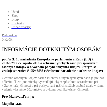
Úvod
Shop
Blogy
Kontakty
Príbeh značky
Prihlásiť sa
0
Košík
INFORMÁCIE DOTKNUTÝM OSOBÁM
podľa čl. 13 nariadenia Európskeho parlamentu a Rady (EÚ) č.
2016/679 z 27. apríla 2016 o ochrane fyzických osôb pri spracúvaní
osobných údajov a o voľnom pohybe takýchto údajov, ktorým sa
zrušuje smernica č. 95/46/ES (všeobecné nariadenie o ochrane údajov)
Ochrana osobných údajov našich klientov a iných fyzických osôb je pre nás
dôležitá. Tieto podmienky vysvetľujú, akým spôsobom spracúvame pri
výkone našej činnosti a pri poskytovaní našich služieb osobné údaje v rámci
vedenia vlastného účtovníctva a výkonu podnikateľskej činnosti.
Prevádzkovateľom je:
Magulla s.r.o.