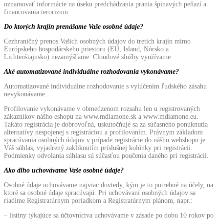
oznamovať informácie na úseku predchádzania prania špinavých peňazí a
financovania terorizmu.
Do ktorých krajín prenášame Vaše osobné údaje?
Cezhraničný prenos Vašich osobných údajov do tretích krajín mimo
Európskeho hospodárskeho priestoru (EÚ, Island, Nórsko a
Lichtenštajnsko) nezamýšľame. Cloudové služby využívame.
Aké automatizované individuálne rozhodovania vykonávame?
Automatizované individuálne rozhodovanie s vylúčením ľudského zásahu
nevykonávame.
Profilovanie vykonávame v obmedzenom rozsahu len u registrovaných
zákazníkov nášho eshopu na www.mdiamone.sk a www.mdiamone.eu.
Takáto registrácia je dobrovoľná, uskutočňuje sa za súčasného ponúknutia
alternatívy nespojenej s registráciou a profilovaním. Právnym základom
spracúvania osobných údajov v prípade registrácie do nášho webshopu je
Váš súhlas, vyjadrený zakliknutím príslušnej kolónky pri registrácii.
Podmienky odvolania súhlasu sú súčasťou poučenia daného pri registrácii.
Ako dlho uchovávame Vaše osobné údaje?
Osobné údaje uchovávame najviac dovtedy, kým je to potrebné na účely, na
ktoré sa osobné údaje spracúvajú. Pri uchovávaní osobných údajov sa
riadime Registratúrnym poriadkom a Registratúrnym plánom, napr.:
– listiny týkajúce sa účtovníctva uchovávame v zásade po dobu 10 rokov po